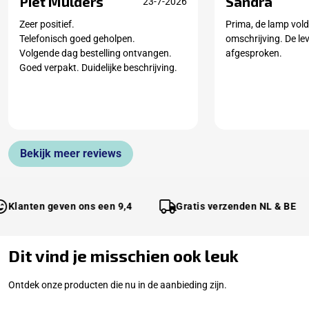
Piet Mulders
Sandra
23-7-2026
Zeer positief.
Prima, de lamp vold
Telefonisch goed geholpen.
omschrijving. De le
Volgende dag bestelling ontvangen.
afgesproken.
Goed verpakt. Duidelijke beschrijving.
Bekijk meer reviews
anten geven ons een 9,4
Gratis verzenden NL & BE
Dit vind je misschien ook leuk
Ontdek onze producten die nu in de aanbieding zijn.