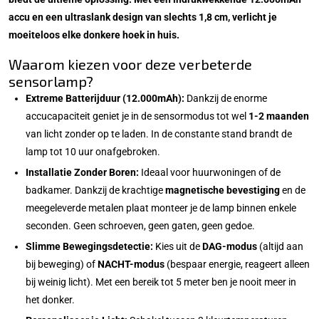
accu en een ultraslank design van slechts 1,8 cm, verlicht je
moeiteloos elke donkere hoek in huis.
Waarom kiezen voor deze verbeterde
sensorlamp?
Extreme Batterijduur (12.000mAh):
Dankzij de enorme
accucapaciteit geniet je in de sensormodus tot wel
1-2 maanden
van licht zonder op te laden. In de constante stand brandt de
lamp tot 10 uur onafgebroken.
Installatie Zonder Boren:
Ideaal voor huurwoningen of de
badkamer. Dankzij de krachtige
magnetische bevestiging
en de
meegeleverde metalen plaat monteer je de lamp binnen enkele
seconden. Geen schroeven, geen gaten, geen gedoe.
Slimme Bewegingsdetectie:
Kies uit de
DAG-modus
(altijd aan
bij beweging) of
NACHT-modus
(bespaar energie, reageert alleen
bij weinig licht). Met een bereik tot 5 meter ben je nooit meer in
het donker.