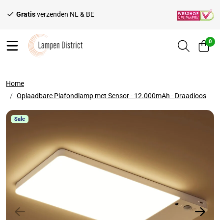
Ga naar content
Gratis
verzenden NL & BE
Voor 1
0
Home
Oplaadbare Plafondlamp met Sensor - 12.000mAh - Draadloos
Sale