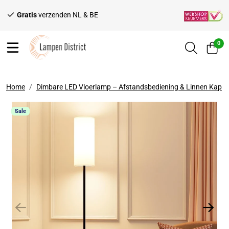
Ga naar content
Gratis
verzenden NL & BE
Voor 1
0
Home
Dimbare LED Vloerlamp – Afstandsbediening & Linnen Kap
Sale