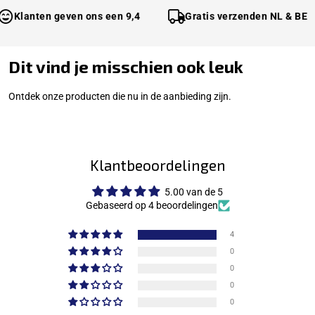
lanten geven ons een 9,4
Gratis verzenden NL & BE
Dit vind je misschien ook leuk
Ontdek onze producten die nu in de aanbieding zijn.
Klantbeoordelingen
5.00 van de 5
Gebaseerd op 4 beoordelingen
4
0
0
0
0