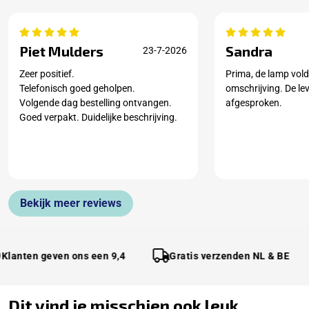
Piet Mulders
Sandra
23-7-2026
Zeer positief.
Prima, de lamp vold
Telefonisch goed geholpen.
omschrijving. De le
Volgende dag bestelling ontvangen.
afgesproken.
Goed verpakt. Duidelijke beschrijving.
Bekijk meer reviews
ten geven ons een 9,4
Gratis verzenden NL & BE
Dit vind je misschien ook leuk