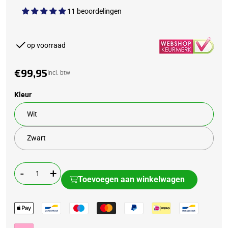
11 beoordelingen
op voorraad
€99,95
Incl. btw
Kleur
Wit
Zwart
-
+
Toevoegen aan winkelwagen